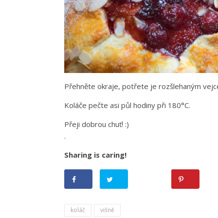
Přehněte okraje, potřete je rozšlehaným vej
Koláče pečte asi půl hodiny při 180°C.
Přeji dobrou chuť! :)
.
Sharing is caring!
koláč
višně