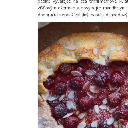
papíře vyválejte na cca třímilimetrové kula
višňovým džemem a posypejte mandlovými pl
doporučuji nepoužívat jiný, například jahodový j