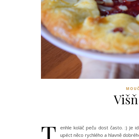
MOUČ
Višň
T
enhle koláč peču dost často. :) Je i
upéct něco rychlého a hlavně dobrého