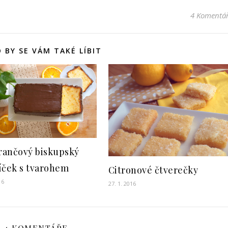
4 Komentá
 BY SE VÁM TAKÉ LÍBIT
ančový biskupský
íček s tvarohem
Citronové čtverečky
16
27. 1. 2016