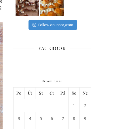
te
ý,
Follow on Instagram
FACEBOOK
WordPress
maintenance
Srpen 2026
mode
Po
Út
St
Čt
Pá
So
Ne
1
2
3
4
5
6
7
8
9