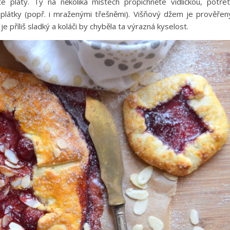
té pláty. Ty na několika místech propíchněte vidličkou, potře
átky (popř. i mraženými třešněmi). Višňový džem je prověřen
e příliš sladký a koláči by chyběla ta výrazná kyselost.