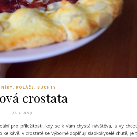
NÍKY, KOLÁČE, BUCHTY
ová crostata
22. 1. 2019
deální pro příležitosti, kdy se k Vám chystá návštěva, a Vy chce
 ke kávě. V crostatě se výborně doplňují sladkokyselé chutě, je 