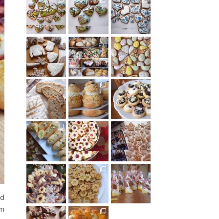
ud
ím