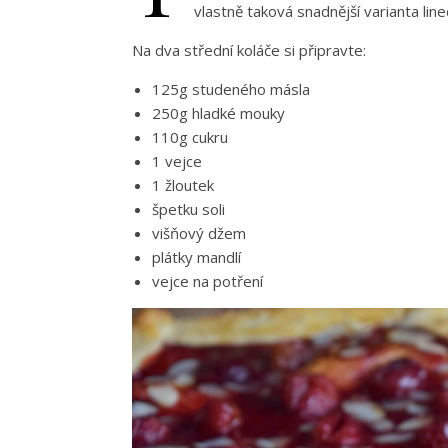
vlastně taková snadnější varianta lin
Na dva střední koláče si připravte:
125g studeného másla
250g hladké mouky
110g cukru
1 vejce
1 žloutek
špetku soli
višňový džem
plátky mandlí
vejce na potření