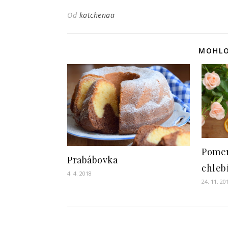
Od
katchenaa
MOHLO
Pomer
Prabábovka
chleb
4. 4. 2018
24. 11. 20